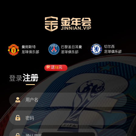
送
18
元
注册
登录