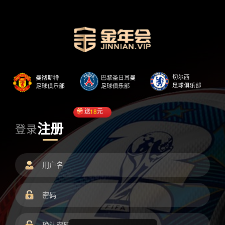
送
18
元
注册
登录